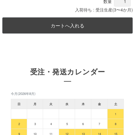
数量
入荷待ち : 受注生産(3〜4か月)
受注・発送カレンダー
今月(2026年8月)
日
月
火
水
木
金
土
1
2
3
4
5
6
7
8
9
10
11
12
13
14
15