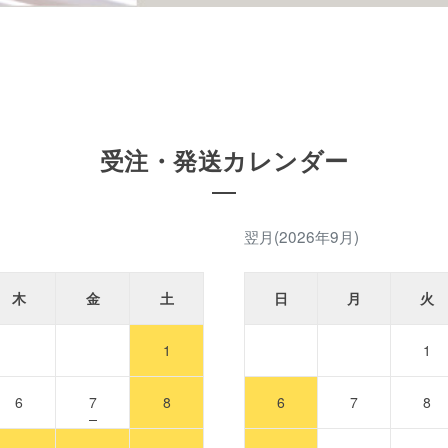
受注・発送カレンダー
翌月(2026年9月)
木
金
土
日
月
火
1
1
6
7
8
6
7
8