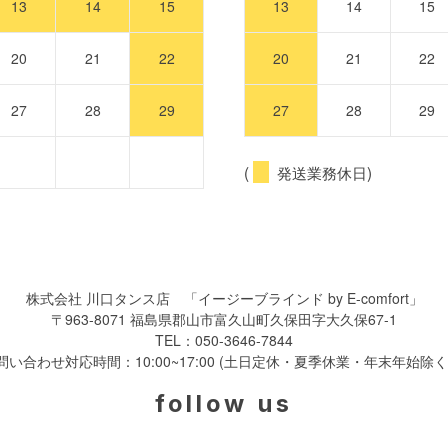
13
14
15
13
14
15
20
21
22
20
21
22
27
28
29
27
28
29
(
発送業務休日)
株式会社 川口タンス店
「イージーブラインド by E-comfort」
〒963-8071 福島県郡山市富久山町久保田字大久保67-1
TEL：
050-3646-7844
問い合わせ対応時間：10:00~17:00 (土日定休・夏季休業・年末年始除く
follow us