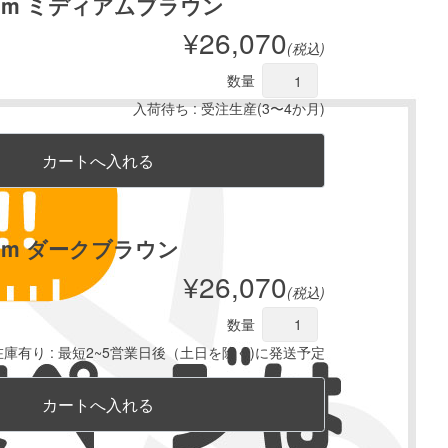
mm ミディアムブラウン
¥26,070
(税込)
数量
入荷待ち : 受注生産(3〜4か月)
mm ダークブラウン
¥26,070
(税込)
数量
在庫有り : 最短2~5営業日後（土日を除く)に発送予定