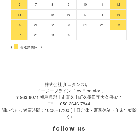
6
7
8
9
10
11
12
13
14
15
16
17
18
19
20
21
22
23
24
25
26
27
28
29
30
(
発送業務休日)
株式会社 川口タンス店
「イージーブラインド by E-comfort」
〒963-8071 福島県郡山市富久山町久保田字大久保67-1
TEL：
050-3646-7844
問い合わせ対応時間：10:00~17:00 (土日定休・夏季休業・年末年始除
く)
follow us