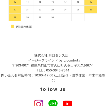
13
14
15
16
17
18
19
20
21
22
23
24
25
26
27
28
29
30
(
発送業務休日)
株式会社 川口タンス店
「イージーブラインド by E-comfort」
〒963-8071 福島県郡山市富久山町久保田字大久保67-1
TEL：
050-3646-7844
問い合わせ対応時間：10:00~17:00 (土日定休・夏季休業・年末年始除
く)
follow us