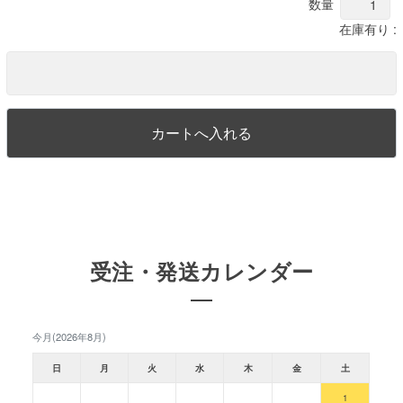
数量
在庫有り :
受注・発送カレンダー
今月(2026年8月)
日
月
火
水
木
金
土
1